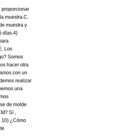
 proporcionar
 la muestra.C.
 de muestra y
 días.4)
para
E. Los
pago? Somos
os hacer otra
ntamos con un
odemos realizar
Tenemos una
emos
ase de molde
EM? Sí ,
a. 10) ¿Cómo
te