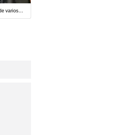
de varios
lata de
dondo Caja
de galleta