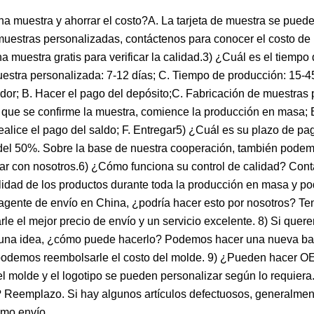
 muestra y ahorrar el costo?A. La tarjeta de muestra se puede
a muestras personalizadas, contáctenos para conocer el costo de
 muestra gratis para verificar la calidad.3) ¿Cuál es el tiempo
uestra personalizada: 7-12 días; C. Tiempo de producción: 15-45
or; B. Hacer el pago del depósito;C. Fabricación de muestras 
que se confirme la muestra, comience la producción en masa; 
ealice el pago del saldo; F. Entregar5) ¿Cuál es su plazo de 
 del 50%. Sobre la base de nuestra cooperación, también podem
blar con nosotros.6) ¿Cómo funciona su control de calidad? Co
alidad de los productos durante toda la producción en masa y p
n agente de envío en China, ¿podría hacer esto por nosotros? 
e el mejor precio de envío y un servicio excelente. 8) Si quer
mos una idea, ¿cómo puede hacerlo? Podemos hacer una nueva b
, podemos reembolsarle el costo del molde. 9) ¿Pueden hacer O
 molde y el logotipo se pueden personalizar según lo requier
? Reemplazo. Si hay algunos artículos defectuosos, generalmen
imo envío.