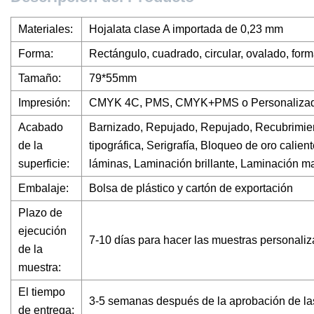
Materiales:
Hojalata clase A importada de 0,23 mm
Forma:
Rectángulo, cuadrado, circular, ovalado, form
Tamaño:
79*55mm
Impresión:
CMYK 4C, PMS, CMYK+PMS o Personaliza
Acabado
Barnizado, Repujado, Repujado, Recubrimien
de la
tipográfica, Serigrafía, Bloqueo de oro calie
superficie:
láminas, Laminación brillante, Laminación mat
Embalaje:
Bolsa de plástico y cartón de exportación
Plazo de
ejecución
7-10 días para hacer las muestras personali
de la
muestra:
El tiempo
3-5 semanas después de la aprobación de la
de entrega: