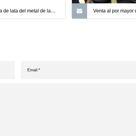
a de lata del metal de la
Venta al por mayor 
leta del caramelo de la lata
tamaños de caja de 
la lata del cuadrado del
regalo de metal re
otipo de encargo de la
de lata de galletas 
egoría alimenticia para el
alo