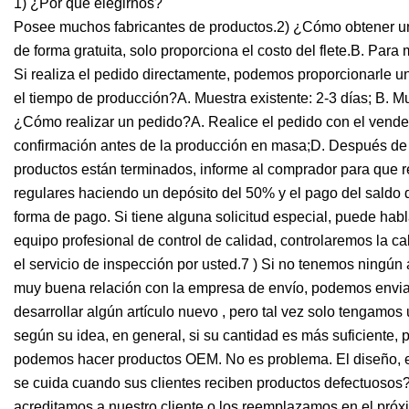
1) ¿Por qué elegirnos?
Posee muchos fabricantes de productos.2) ¿Cómo obtener una
de forma gratuita, solo proporciona el costo del flete.B. Par
Si realiza el pedido directamente, podemos proporcionarle una
el tiempo de producción?A. Muestra existente: 2-3 días; B. M
¿Cómo realizar un pedido?A. Realice el pedido con el vended
confirmación antes de la producción en masa;D. Después de 
productos están terminados, informe al comprador para que r
regulares haciendo un depósito del 50% y el pago del saldo
forma de pago. Si tiene alguna solicitud especial, puede ha
equipo profesional de control de calidad, controlaremos la c
el servicio de inspección por usted.7 ) Si no tenemos ningú
muy buena relación con la empresa de envío, podemos enviarl
desarrollar algún artículo nuevo , pero tal vez solo tenga
según su idea, en general, si su cantidad es más suficiente
podemos hacer productos OEM. No es problema. El diseño, el
se cuida cuando sus clientes reciben productos defectuosos
acreditamos a nuestro cliente o los reemplazamos en el próx