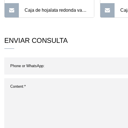
Caja de hojalata redonda vacía
Caj
para embalaje promocional,
gal
lata de regalo
de 
ENVIAR CONSULTA
log
cat
reg