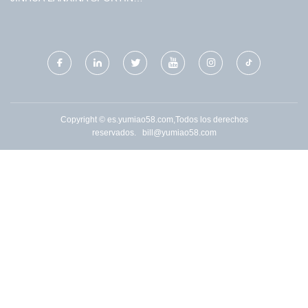
BIENES CO ., LTD .
Copyright © es.yumiao58.com,Todos los derechos
reservados.
bill@yumiao58.com