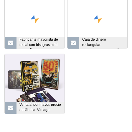
Fabricante mayorista de
Caja de dinero
metal con bisagras mini
rectangular
pequeña caja de lata de
personalizada para niños
caramelo de menta
Spider-Man, alcancía de
Metal con cerradura para
regalos de alcancía
Venta al por mayor, precio
de fábrica, Vintage
decorativo, placa de
Metal divertida, letrero de
aluminio de estaño