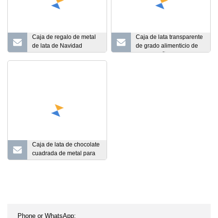
Caja de regalo de metal
Caja de lata transparente
de lata de Navidad
de grado alimenticio de
redonda para regalos de
buen diseño con
vacaciones
impresión personalizada
promocionales
de metal promocional con
ventana
Caja de lata de chocolate
cuadrada de metal para
acondicionamiento de
alimentos personalizada
con relieve