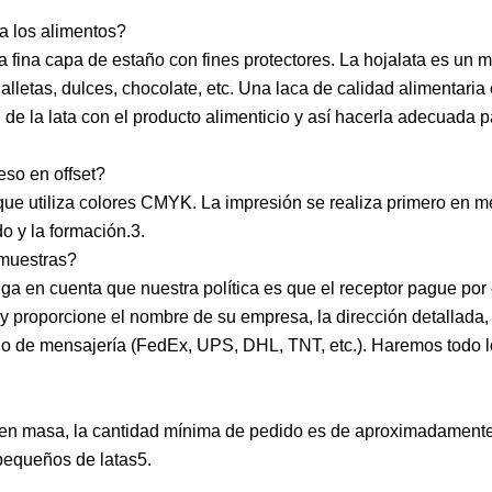
a los alimentos?
a fina capa de estaño con fines protectores. La hojalata es un m
lletas, dulces, chocolate, etc. Una laca de calidad alimentaria 
ión de la lata con el producto alimenticio y así hacerla adecuada p
eso en offset?
que utiliza colores CMYK. La impresión se realiza primero en 
 y la formación.3.
 muestras?
ga en cuenta que nuestra política es que el receptor pague por e
y proporcione el nombre de su empresa, la dirección detallada,
cio de mensajería (FedEx, UPS, DHL, TNT, etc.). Haremos todo l
ón en masa, la cantidad mínima de pedido es de aproximadamen
pequeños de latas5.