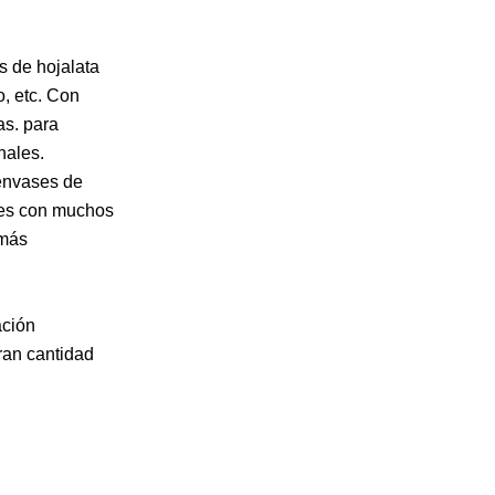
s de hojalata
o, etc. Con
as. para
nales.
 envases de
nes con muchos
 más
ación
ran cantidad