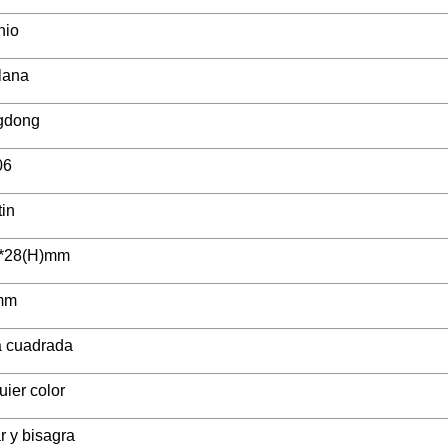
nio
lana
gdong
06
tin
*28(H)mm
mm
 cuadrada
ier color
r y bisagra