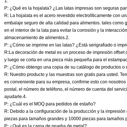
1.
P: ¿Qué es la hojalata? ¿Las latas impresas son seguras par
R: La hojalata es el acero revestido electrolíticamente con un
embalaje seguro de alta calidad para alimentos. tales como ga
en el interior de la lata para evitar la corrosión y la interacc
almacenamiento de alimentos.2.
P: ¿Cómo se imprime en las latas? ¿Está serigrafiado o impr
R:La decoración de metal es un proceso de impresión offset 
y luego se corta en una pieza más pequeña para el estampado
P: ¿Cómo obtengo una copia de su catálogo de productos o
R: Nuestro producto y las muestras son gratis para usted. Ten
es conveniente para su empresa, confirme esto con nosotros 
postal, el número de teléfono, el número de cuenta del servi
ayudarle.4.
P: ¿Cuál es el MOQ para pedidos de estaño?
R: Debido a la configuración de la producción y la impresi
piezas para tamaños grandes y 10000 piezas para tamaños 
P: ¿Qué es la carga de prueba de metal?