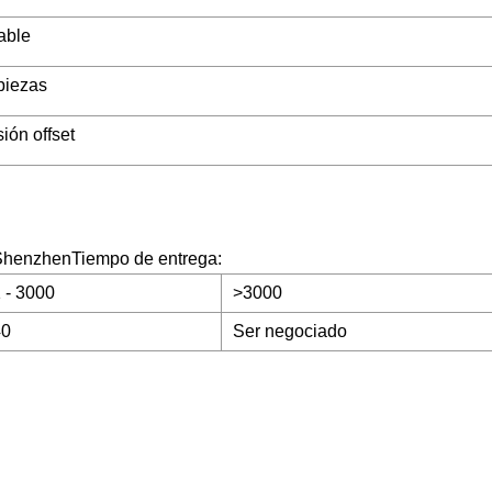
able
piezas
ión offset
toShenzhenTiempo de entrega:
 - 3000
>3000
40
Ser negociado