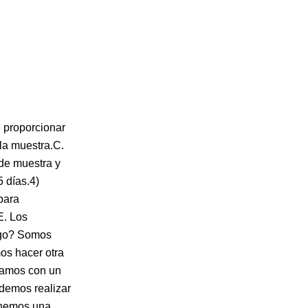
 proporcionar
 la muestra.C.
 de muestra y
 días.4)
para
E. Los
pago? Somos
os hacer otra
ntamos con un
odemos realizar
Tenemos una