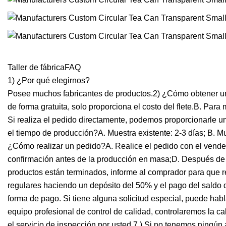
Taller de fábricaFAQ
1) ¿Por qué elegirnos?
Posee muchos fabricantes de productos.2) ¿Cómo obtener una
de forma gratuita, solo proporciona el costo del flete.B. Par
Si realiza el pedido directamente, podemos proporcionarle una
el tiempo de producción?A. Muestra existente: 2-3 días; B. M
¿Cómo realizar un pedido?A. Realice el pedido con el vended
confirmación antes de la producción en masa;D. Después de 
productos están terminados, informe al comprador para que r
regulares haciendo un depósito del 50% y el pago del saldo
forma de pago. Si tiene alguna solicitud especial, puede ha
equipo profesional de control de calidad, controlaremos la c
el servicio de inspección por usted.7 ) Si no tenemos ningú