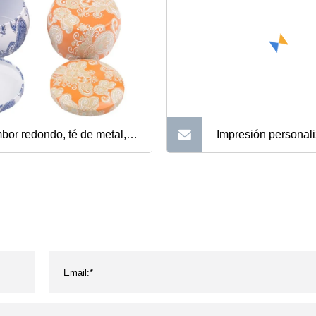
bor redondo, té de metal,
Impresión personal
ces, galletas, caja de regalo
Cartón Rollo cilíndr
ojalata, hojalata, tarro de
Embalaje Embalaje 
a aromática, lata de cera de
Té Cosmético Perf
a, caja de regalo de
frita Tarro Vino Joye
idad
Maquillaje Cepillo 