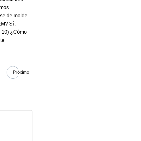
emos
ase de molde
EM? Sí ,
a. 10) ¿Cómo
te
Próximo