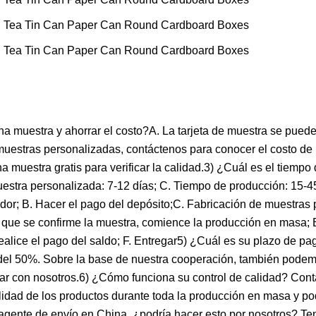
 muestra y ahorrar el costo?A. La tarjeta de muestra se puede
a muestras personalizadas, contáctenos para conocer el costo de
 muestra gratis para verificar la calidad.3) ¿Cuál es el tiempo
uestra personalizada: 7-12 días; C. Tiempo de producción: 15-45
or; B. Hacer el pago del depósito;C. Fabricación de muestras 
que se confirme la muestra, comience la producción en masa; 
ealice el pago del saldo; F. Entregar5) ¿Cuál es su plazo de 
 del 50%. Sobre la base de nuestra cooperación, también podem
blar con nosotros.6) ¿Cómo funciona su control de calidad? Co
alidad de los productos durante toda la producción en masa y p
n agente de envío en China, ¿podría hacer esto por nosotros? 