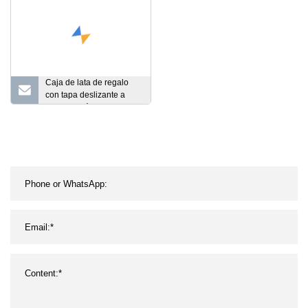
Caja de lata de regalo
con tapa deslizante a
precio de fábrica, tapa
deslizante, lápiz labial,
latas de Metal, caja de
lata de Perfume sólido