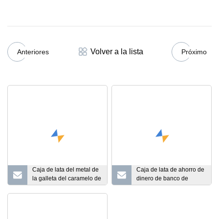
Volver a la lista
Anteriores
Próximo
Caja de lata del metal de
Caja de lata de ahorro de
la galleta del caramelo de
dinero de banco de
la lata de la lata del
moneda de metal para
cuadrado del logotipo de
niños con cerradura y
encargo de la categoría
llaves
alimenticia para el regalo