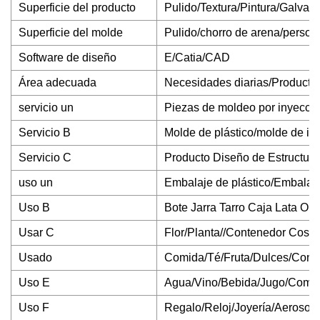
Superficie del producto
Pulido/Textura/Pintura/Galvan
Superficie del molde
Pulido/chorro de arena/person
Software de diseño
E/Catia/CAD
Área adecuada
Necesidades diarias/Producto
servicio un
Piezas de moldeo por inyecció
Servicio B
Molde de plástico/molde de i
Servicio C
Producto Diseño de Estructura
uso un
Embalaje de plástico/Embala
Uso B
Bote Jarra Tarro Caja Lata Oll
Usar C
Flor/Planta//Contenedor Cosm
Usado
Comida/Té/Fruta/Dulces/Conte
Uso E
Agua/Vino/Bebida/Jugo/Combu
Uso F
Regalo/Reloj/Joyería/Aerosol