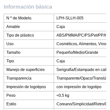
Información básica
N º de Modelo.
LPH-SLLH-005
Amable
Caja
Tipo de plástico
ABS/PMMA/PC/PS/Pet/PP/H
Uso
Cosméticos, Alimentos, Vinos 
Tamaño
Pequeño/Medio/Grande
Tipo
Caja
Manejo de superficies
Serigrafía/Estampado en calie
Transparencia
Transparente/Opaco/Translúci
Impresión de logotipos
con impresión de logotipo
Peso
<0,5 kg
Estilo
Coreano/Simplicidad/Retro/Oc