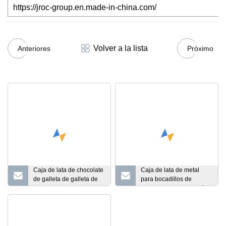
https://jroc-group.en.made-in-china.com/
Volver a la lista
Anteriores
Próximo
Caja de lata de chocolate
Caja de lata de metal
de galleta de galleta de
para bocadillos de
caramelo rectangular
chocolate con impresión
segura para alimentos
en color
personalizados con
efecto grabado