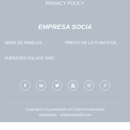
PRIVACY POLICY
EMPRESA SOCIA
SERIE DE PANELES
PRECIO DE LA PLANTA DE
GRANDES EN 3D
FICUS
FABRICADOS EN CHINA
SHÉNZHEN ENLACE SINE
ELECTRÓNICA CO.,
LIMITADO.
Copyright © es.yumiao58.com,Todos los derechos
reservados.
bill@yumiao58.com