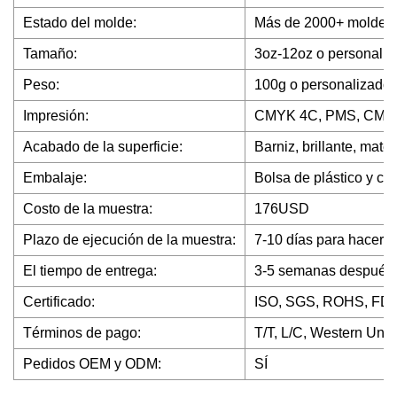
Estado del molde:
Más de 2000+ moldes e
Tamaño:
3oz-12oz o personaliz
Peso:
100g o personalizado
Impresión:
CMYK 4C, PMS, CMYK
Acabado de la superficie:
Barniz, brillante, mate,
Embalaje:
Bolsa de plástico y ca
Costo de la muestra:
176USD
Plazo de ejecución de la muestra:
7-10 días para hacer 
El tiempo de entrega:
3-5 semanas después d
Certificado:
ISO, SGS, ROHS, FD
Términos de pago:
T/T, L/C, Western Unio
Pedidos OEM y ODM:
SÍ