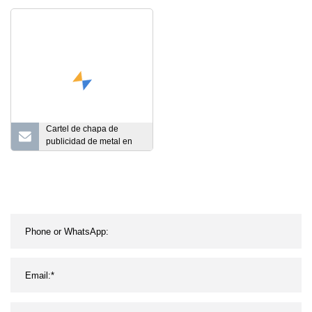
caramelo de chocolate en
hace a mano los carteles
forma de corazón Caja de
de chapa retros del metal
lata del regalo de la
del vintage de la
comida de la hojalata del
impresión vieja
metal
Cartel de chapa de
publicidad de metal en
relieve redondo para
cartel de metal de bebida