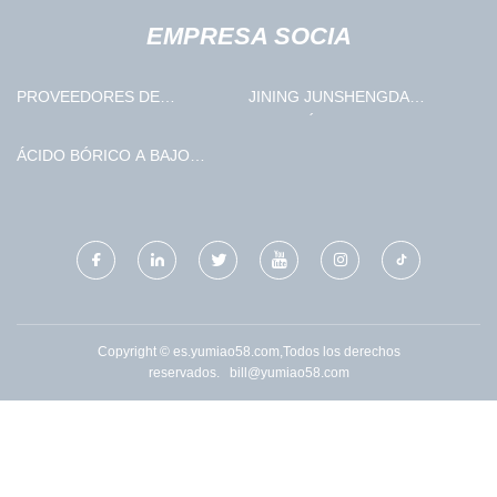
EMPRESA SOCIA
PROVEEDORES DE
JINING JUNSHENGDA
MONTACARGAS PARA
AUTOMÓVIL COMERCIO CO.,
CONSTRUCCIÓN
LIMITADO
ÁCIDO BÓRICO A BAJO
PRECIO
Copyright © es.yumiao58.com,Todos los derechos
reservados.
bill@yumiao58.com