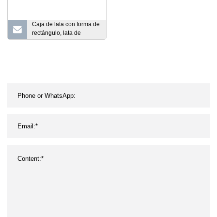
Caja de lata con forma de
rectángulo, lata de
perfume y cosmética, caja
de Metal, ventana, lata
con cremallera, caja de
lata para regalo