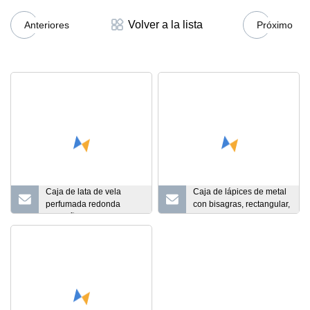
Volver a la lista
Anteriores
Próximo
Caja de lata de vela
Caja de lápices de metal
perfumada redonda
con bisagras, rectangular,
pequeña de la lata de la
larga y personalizada
lata del envase del metal
de la categoría
alimenticia