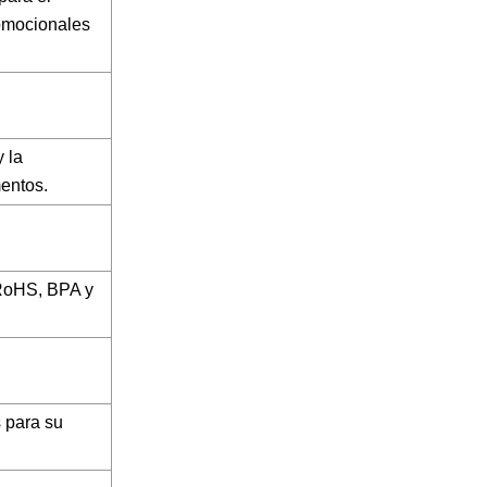
romocionales
y la
mentos.
 RoHS, BPA y
s para su