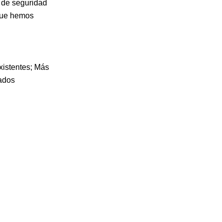
 de seguridad
 que hemos
istentes; Más
ados