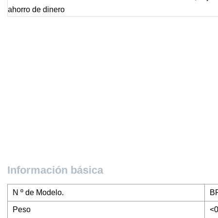
Información básica
N º de Modelo.
B
Peso
<0