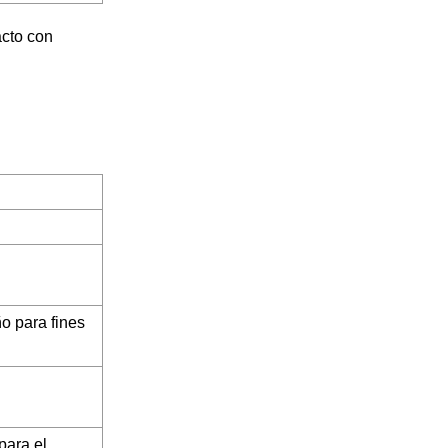
acto con
ño para fines
para el