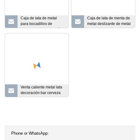
Caja de lata de metal
Caja de lata de menta de
para bocadillos de
metal deslizante de metal
chocolate con impresión
con tapa deslizante para
en color
dulces de caramelo
Venta caliente metal lata
decoración bar cerveza
botella tapa signos