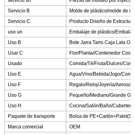
servicio un
Piezas de moldeo por inyecció
Servicio B
Molde de plástico/molde de i
Servicio C
Producto Diseño de Estructura
uso un
Embalaje de plástico/Embala
Uso B
Bote Jarra Tarro Caja Lata Oll
Usar C
Flor/Planta//Contenedor Cosm
Usado
Comida/Té/Fruta/Dulces/Conte
Uso E
Agua/Vino/Bebida/Jugo/Combu
Uso F
Regalo/Reloj/Joyería/Aerosol
Uso G
Pequeño/Mediano/Grande Ga
Uso H
Cocina/Salón/Baño/Cubertería
Paquete de transporte
Bolsa de PE+Cartón+Palet(Si 
Marca comercial
OEM