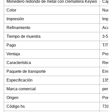
Monedero redondo de metal con cremallera Keywo
Caja
Color
Nuest
Impresión
Impre
Refinamiento
Acaba
Tiempo de muestra
3-5 d
Pago
T/T 
Ventaja
Produ
Característica
Recic
Paquete de transporte
Embal
Especificación
135 x
Marca comercial
perso
Origen
Porc
Código hs
7310