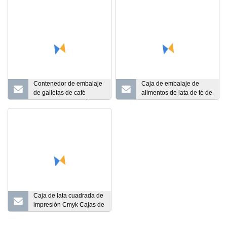
Contenedor de embalaje
Caja de embalaje de
de galletas de café
alimentos de lata de té de
personalizado de fábrica
lata de Metal de forma
Cubo de palomitas de
redonda lata de té con
maíz de metal deslizante
tapa hermética caja de
Signo de música Banco
lata de regalo de
de monedas Caja de
embalaje de
almuerzo Regalo Té Vela
almacenamiento de café
Lata Caja de lata
Caja de lata cuadrada de
impresión Cmyk Cajas de
lata de metal para
embalaje de regalo