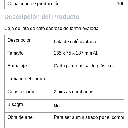
Capacidad de producción
100K
Descripción del Producto
Caja de lata de café sabroso de forma ovalada
Descripción
Lata de café ovalada
Tamaño
135 x 75 x 187 mm Al.
Embalaje
Cada pc en bolsa de plástico.
Tamaño del cartón
Construcción
2 piezas enrolladas
Bisagra
No
Obra de arte
Para ser suministrado por el comprad