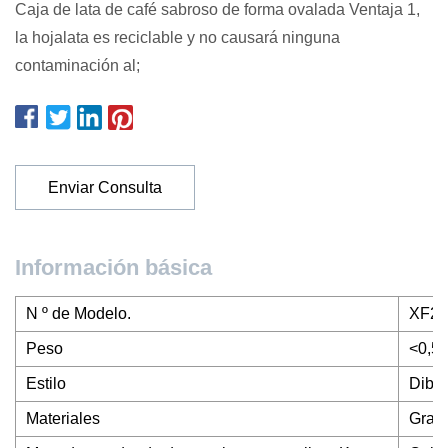
Caja de lata de café sabroso de forma ovalada Ventaja 1,
la hojalata es reciclable y no causará ninguna
contaminación al;
Enviar Consulta
Información básica
N º de Modelo.
XF20
Peso
<0,5 
Estilo
Dibu
Materiales
Grado