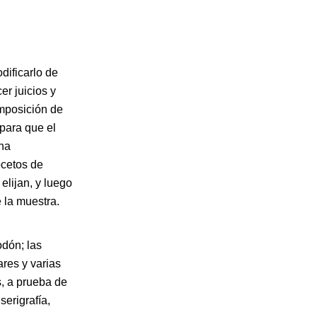
dificarlo de
er juicios y
omposición de
para que el
una
ocetos de
elijan, y luego
 la muestra.
odón; las
ares y varias
, a prueba de
serigrafía,