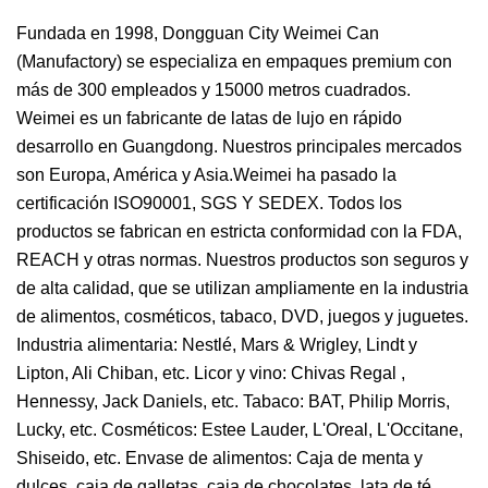
Fundada en 1998, Dongguan City Weimei Can
(Manufactory) se especializa en empaques premium con
más de 300 empleados y 15000 metros cuadrados.
Weimei es un fabricante de latas de lujo en rápido
desarrollo en Guangdong. Nuestros principales mercados
son Europa, América y Asia.Weimei ha pasado la
certificación ISO90001, SGS Y SEDEX. Todos los
productos se fabrican en estricta conformidad con la FDA,
REACH y otras normas. Nuestros productos son seguros y
de alta calidad, que se utilizan ampliamente en la industria
de alimentos, cosméticos, tabaco, DVD, juegos y juguetes.
Industria alimentaria: Nestlé, Mars & Wrigley, Lindt y
Lipton, Ali Chiban, etc. Licor y vino: Chivas Regal ,
Hennessy, Jack Daniels, etc. Tabaco: BAT, Philip Morris,
Lucky, etc. Cosméticos: Estee Lauder, L'Oreal, L'Occitane,
Shiseido, etc. Envase de alimentos: Caja de menta y
dulces, caja de galletas, caja de chocolates, lata de té ,