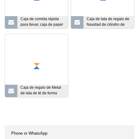
Caja de comida rápida
Caja de lata de regalo de
para llevar, caja de papel
Navidad de cilindro de
de aluminio desechable,
hierro de 3 capas de
capacidad dorada, se
Papá Noel creativo
puede personalizar, plato
de frotamiento pequeño
redondo, papel de
aluminio de alta calidad
Caja de regalo de Metal
de lata de té de forma
cuadrada de gran oferta
con tapa de prensa
Envasado de té de lata
para caja de lata de
embalaje de té de 100g