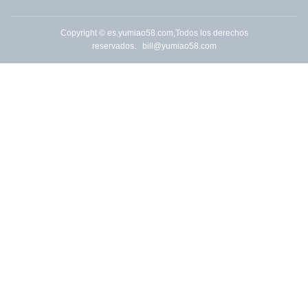
Copyright © es.yumiao58.com,Todos los derechos
reservados.
bill@yumiao58.com