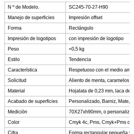
N º de Modelo.
SC245-70-27-H90
Manejo de superficies
Impresión offset
Forma
Rectángulo
Impresión de logotipos
con impresión de logotipo
Peso
<0,5 kg
Estilo
Tendencia
Característica
Respetuoso con el medio ambien
Solicitud
Aliento de menta, caramelos,
Material
Hojalata de 0,23 mm, laca de ca
Acabado de superficies
Personalizado, Barniz, Mate, Br
Medición
70X27xh90mm, o personaliza
Color
Cmyk 4c, Pms, Cmyk+Pms o p
Cifra
Forma rectangular pequeña y a