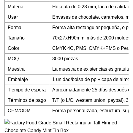
Material
Hojalata de 0,23 mm, laca de calidad al
Usar
Envases de chocolate, caramelos, men
Forma
Forma alta rectangular pequeña, o pe
Tamaño
70x27xH90mm, más de 2000 moldes li
Color
CMYK 4C, PMS, CMYK+PMS o Perso
MOQ
3000 piezas
Muestra
La muestra de existencias es gratuita,
Embalaje
1 unidad/bolsa de pp + capa de almohad
Tiempo de espera
Aproximadamente 25 días después de r
Términos de pago
T/T (o L/C, western union, paypal), 30
OEM/ODM
Forma personalizada, estructura, superf