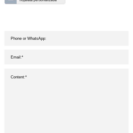
hojalata personalizada
Caja de metal Cajas de
lápices de color Regalos
de promoción Cajas de
lápices de hojalata Caja
vacía