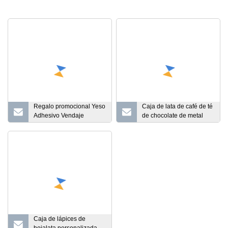
Regalo promocional Yeso
Caja de lata de café de té
Adhesivo Vendaje
de chocolate de metal
Botiquines de primeros
rectangular con tapa
auxilios Caja de yeso
hermética de apariencia
Vendaje Caja de lata
rasante
Pastillero promocional
Caja de lápices de