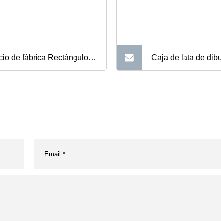
cio de fábrica Rectángulo
Caja de lata de dib
al Galleta Lata Regalo de
animados Sacapunta
idad Caja de lata Galletas
manual Sacapuntas 
a con tapa de prensa Caja
de metal
lata de embalaje