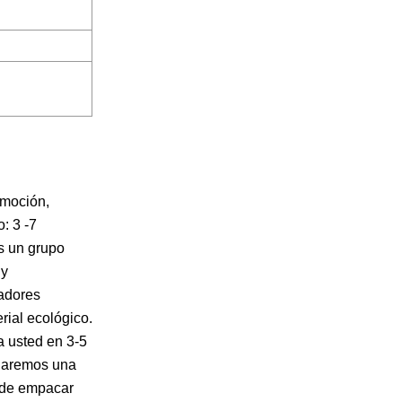
omoción,
: 3 -7
s un grupo
 y
jadores
rial ecológico.
 usted en 3-5
 haremos una
s de empacar