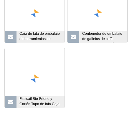
Caja de lata de embalaje
Contenedor de embalaje
de herramientas de
de galletas de café
alimentos con bisagras
personalizado de fábrica
en ángulo recto
Cubo de palomitas de
rectangular alta
maíz de metal deslizante
personalizada con asa
Signo de música Banco
de monedas Caja de
almuerzo Regalo Té Vela
Lata Caja de lata
Firstsail Bio-Friendly
Cartón Tapa de lata Caja
de tubo de papel Bote
personalizado Paquete
de botella de vino
redonda