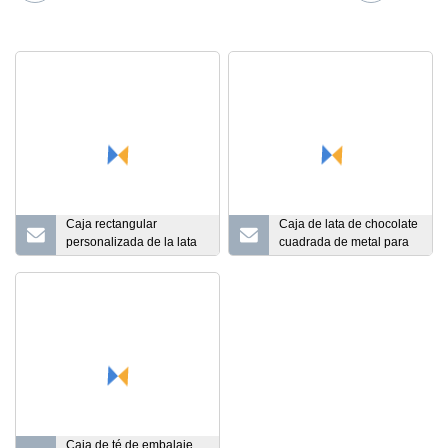
Caja rectangular
Caja de lata de chocolate
personalizada de la lata
cuadrada de metal para
del chocolate del regalo
acondicionamiento de
del té de los naipes de la
alimentos personalizada
tapa con bisagras de la
con relieve
fábrica
Caja de té de embalaje