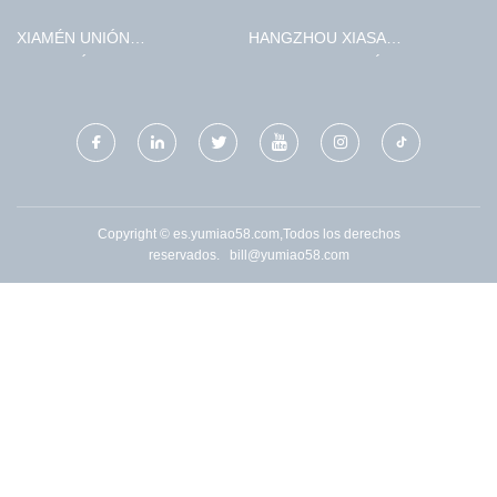
XIAMÉN UNIÓN
HANGZHOU XIASA
ELECTRÓNICA CO.,
HENGSHENG QUÍMICO CO.,
LIMITADO.
LIMITADO.
Copyright © es.yumiao58.com,Todos los derechos
reservados.
bill@yumiao58.com