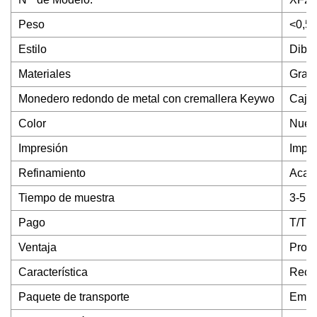
Peso
<0,5 
Estilo
Dibu
Materiales
Grado
Monedero redondo de metal con cremallera Keywo
Caja
Color
Nuest
Impresión
Impre
Refinamiento
Acaba
Tiempo de muestra
3-5 d
Pago
T/T 
Ventaja
Produ
Característica
Recic
Paquete de transporte
Embal