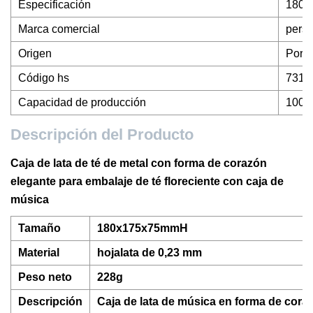
Especificación
180x
Marca comercial
perso
Origen
Porc
Código hs
7310
Capacidad de producción
100K
Descripción del Producto
Caja de lata de té de metal con forma de corazón
elegante para embalaje de té floreciente con caja de
música
Tamaño
180x175x75mmH
Material
hojalata de 0,23 mm
Peso neto
228g
Descripción
Caja de lata de música en forma de coraz