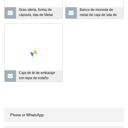
Gran oferta, forma de
Banco de moneda de
cápsula, lata de Metal
metal de caja de lata de
para Chocolate, lata de
ahorro de dinero de
regalo de Navidad, cajas
dibujos animados
de lata, embalaje de
redondo personalizado
galletas, caja de lata de
con cerradura
caramelo
Caja de té de embalaje
con tapa de estaño
personalizada