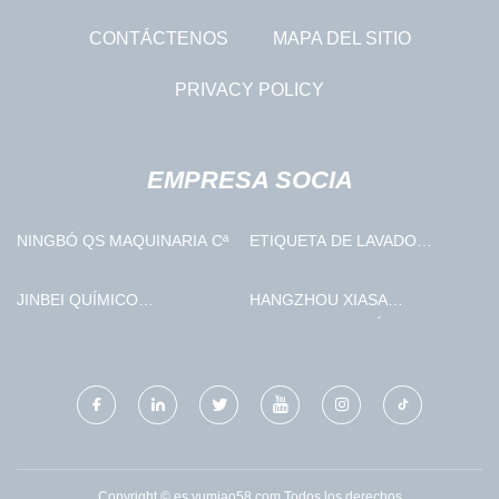
CONTÁCTENOS
MAPA DEL SITIO
PRIVACY POLICY
EMPRESA SOCIA
NINGBÓ QS MAQUINARIA Cª
ETIQUETA DE LAVADO
HECHA EN CHINA
JINBEI QUÍMICO
HANGZHOU XIASA
(SHANDONG) CO., LIMITADO.
HENGSHENG QUÍMICO CO.,
LIMITADO.
Copyright © es.yumiao58.com,Todos los derechos