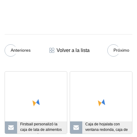
Volver a la lista
Anteriores
Próximo
Firstsail personalizó la
Caja de hojalata con
caja de lata de alimentos
ventana redonda, caja de
regalo café productos
hierro para reloj