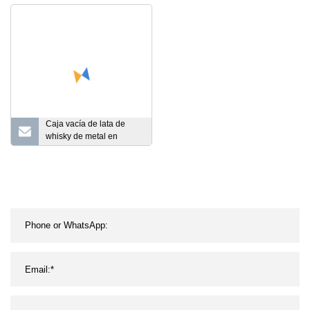
para el cuidado de la
electrónico de lata de té y
salud caja de té de lujo
galletas
Caja vacía de lata de
whisky de metal en
relieve 3D para embalaje
de botellas de vino