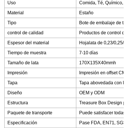
Uso
Comida, Té, Químico, Ae
Material
Estaño
Tipo
Bote de embalaje de t
control de calidad
Productos de control de
Espesor del material
Hojalata de 0,23/0,25/0
Tiempo de muestra
7-10 días
Tamaño de lata
170X135X40mmh
Impresión
Impresión en offset CM
Tapa
Tapa abovedada con log
Diseño
OEM y ODM
Estructura
Treasure Box Design p
Paquete de transporte
Puede satisfacer todas l
Especificación
Pase FDA, EN71, SGS,