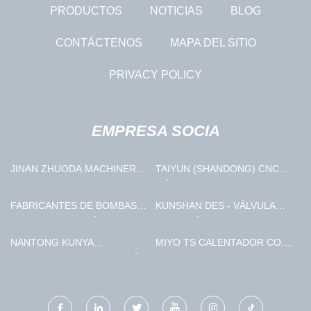
PRODUCTOS
NOTICIAS
BLOG
CONTÁCTENOS
MAPA DEL SITIO
PRIVACY POLICY
EMPRESA SOCIA
JINAN ZHUODA MACHINERY
TAIYUN (SHANDONG) CNC
EQUIPMENT CO., LTD.
MÁQUINA HERRAMIENTA
CO., LIMITADO.
FABRICANTES DE BOMBAS
KUNSHAN DES - VÁLVULA
DE AGUA AUTOMÁTICAS
PRECISIÓN MAQUINARIA
CO., LIMITADO
NANTONG KUNYA
MIYO TS CALENTADOR CO.,
MAQUINARIA CORPORACIÓN
LIMITADO