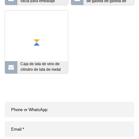
vacía para embalaje
de galleta de galleta de
promocional, lata de
caramelo rectangular
regalo
segura para alimentos
personalizados con
efecto grabado
Caja de lata de vino de
cilindro de lata de metal
de lata de cilindro de
metal redondo
personalizado