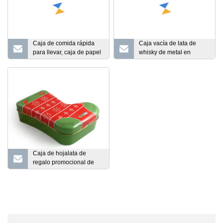
Caja de comida rápida
Caja vacía de lata de
para llevar, caja de papel
whisky de metal en
de aluminio desechable,
relieve 3D para embalaje
capacidad dorada, se
de botellas de vino
puede personalizar, plato
de frotamiento pequeño
redondo, papel de
aluminio de alta calidad
Caja de hojalata de
regalo promocional de
bebidas de alimentos de
cola