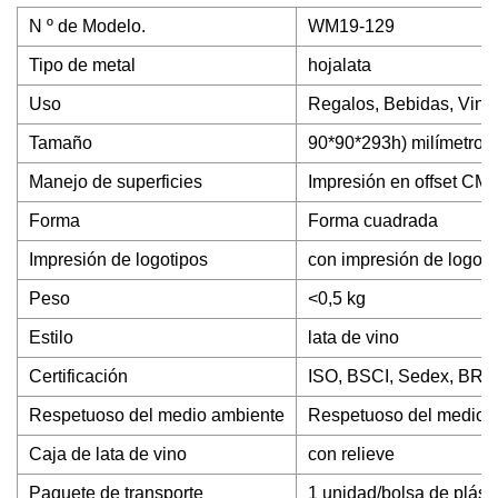
N º de Modelo.
WM19-129
Tipo de metal
hojalata
Uso
Regalos, Bebidas, Vino
Tamaño
90*90*293h) milímetro
Manejo de superficies
Impresión en offset CM
Forma
Forma cuadrada
Impresión de logotipos
con impresión de logoti
Peso
<0,5 kg
Estilo
lata de vino
Certificación
ISO, BSCI, Sedex, BRC
Respetuoso del medio ambiente
Respetuoso del medio 
Caja de lata de vino
con relieve
Paquete de transporte
1 unidad/bolsa de plást