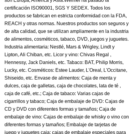
son Europa, América y Asia.Weimei ha pasado la
certificación ISO90001, SGS Y SEDEX. Todos los
productos se fabrican en estricta conformidad con la FDA,
REACH y otras normas. Nuestros productos son seguros y
de alta calidad, que se utilizan ampliamente en la industria
de alimentos, cosméticos, tabaco, DVD, juegos y juguetes.
Industria alimentaria: Nestlé, Mars & Wrigley, Lindt y
Lipton, Ali Chiban, etc. Licor y vino: Chivas Regal ,
Hennessy, Jack Daniels, etc. Tabaco: BAT, Philip Morris,
Lucky, etc. Cosméticos: Estee Lauder, L'Oreal, L'Occitane,
Shiseido, etc. Envase de alimentos: Caja de menta y
dulces, caja de galletas, caja de chocolates, lata de té ,
caja de café, etc.; Caja de tabaco: Varias cajas de
cigarrillos y tabaco; Caja de embalaje de DVD: Cajas de
CD y DVD con diferentes formas y tamaños; Caja de
embalaje de vino: Cajas de embalaje de whisky o vino con
diferentes formas y tamaños; Embalaje de tarjetas de
juego y juguetes caja: cajas de embalaje especiales para