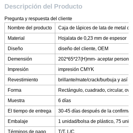
Descripción del Producto
Pregunta y respuesta del cliente
Nombre del producto
Caja de lápices de lata de metal co
Material
Hojalata de 0,23 mm de espesor
Diseño
diseño del cliente, OEM
Demensión
202*65*27(H)mm- aceptar personal
Impresión
impresión CMYK
Revestimiento
brillante/mate/crack/burbuja y así 
Forma
Rectángulo, cuadrado, circular, oval
Muestra
6 días
El tiempo de entrega
30-45 días después de la confirmaci
Embalaje
1 unidad/bolsa de plástico, 75 unida
Términos de pago
T/T, L/C