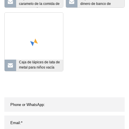
caramelo de la comida de
dinero de banco de
la lata del té del metal del
moneda de metal para
rectángulo del embalaje
niños con cerradura y
del envase de la lata de
llaves
la impresión de encargo
Caja de lápices de lata de
metal para niños vacía
para estuche de escritura