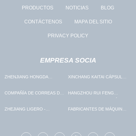
PRODUCTOS
NOTICIAS
BLOG
CONTÁCTENOS
MAPA DEL SITIO
PRIVACY POLICY
EMPRESA SOCIA
ZHENJIANG HONGDA
XINCHANG KAITAI CÁPSULA
COMMODITY CO.,LTD
CO., LTD
COMPAÑÍA DE CORREAS DE
HANGZHOU RUI FENG
CUERO CON EL OBJETIVO
AMBIENTAL PROTECCIÓN
TECNOLOGÍA CO., LIMITADO
ZHEJIANG LIGERO -
FABRICANTES DE MÁQUINAS
RESISTENTE COMPUESTO
PARA FABRICAR BOLSAS DE
MATERIALES CO., LTD
PAPEL DE CHINA