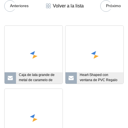
Volver a la lista
Anteriores
Próximo
Caja de lata grande de
Heart-Shaped con
metal de caramelo de
ventana de PVC Regalo
regalo de comida
Chocolate Candy
redonda de alces de
Valentine's Day Tin Box
Navidad de tres piezas