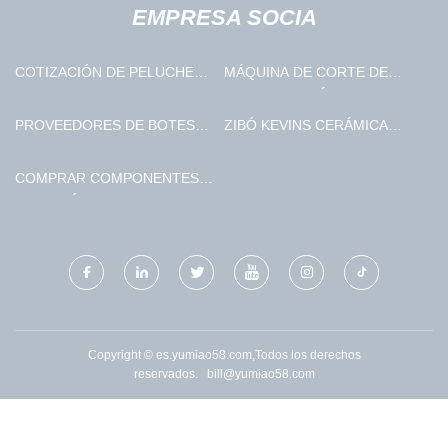
EMPRESA SOCIA
COTIZACIÓN DE PELUCHES
MÁQUINA DE CORTE DE
RECICLADOS
TUBOS POR LÁSER DE FIBRA
PROVEEDORES
PROVEEDORES DE BOTES
ZIBÓ KEVINS CERÁMICA
DE BASURA DE MADERA
MATERIALES CO., LTD
COMPRAR COMPONENTES
ULTRASÓNICOS DE
POTENCIA
Copyright © es.yumiao58.com,Todos los derechos
reservados.
bill@yumiao58.com