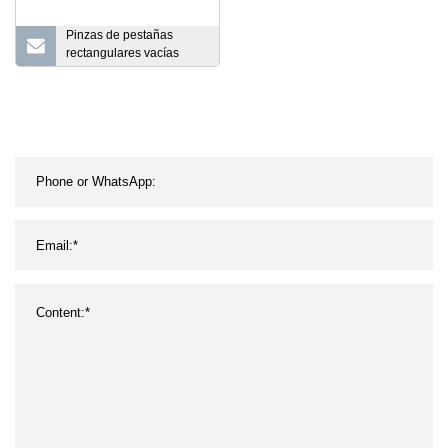
Pinzas de pestañas
rectangulares vacías
personalizadas caja de
lata de lápiz de embalaje
con bisagra