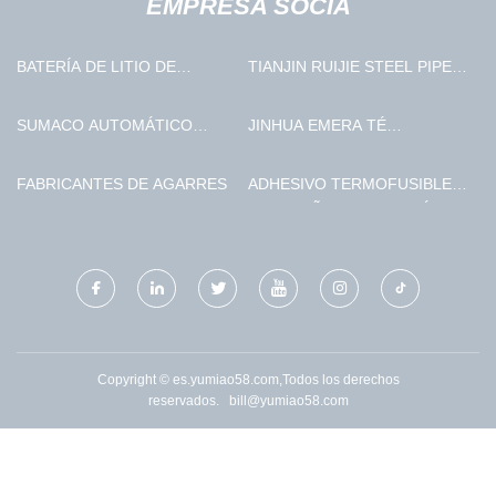
EMPRESA SOCIA
BATERÍA DE LITIO DE
TIANJIN RUIJIE STEEL PIPE
ARRANQUE EN STOCK
CO., LTD.
SUMACO AUTOMÁTICO
JINHUA EMERA TÉ
RECICLAJE EQUIPO CO., LTD
INDUSTRIA CO., LIMITADO.
FABRICANTES DE AGARRES
ADHESIVO TERMOFUSIBLE
PARA PAÑALES DE BEBÉ
(ADULTOS). MUESTRA
GRATUITA.
Copyright © es.yumiao58.com,Todos los derechos
reservados.
bill@yumiao58.com